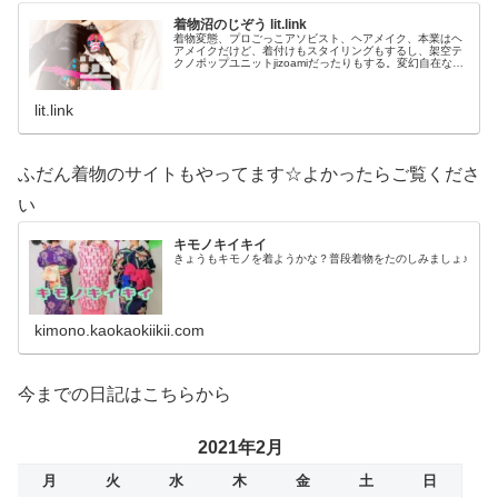
着物沼のじぞう lit.link
着物変態、プロごっこアソビスト、ヘアメイク、本業はヘ
アメイクだけど、着付けもスタイリングもするし、架空テ
クノポップユニットjizoamiだったりもする。変幻自在なた
だの着物好き。性神信仰研究家。、SNS、画像、音楽、動
画、個性とスタイルを１…
lit.link
ふだん着物のサイトもやってます☆よかったらご覧くださ
い
キモノキイキイ
きょうもキモノを着ようかな？普段着物をたのしみましょ♪
kimono.kaokaokiikii.com
今までの日記はこちらから
2021年2月
月
火
水
木
金
土
日