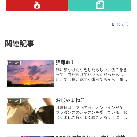
じぞう
関連記事
猫流血！
どうぶつ
飼い猫がけんかをしたらしい。あごをき
って 血だらけでたいへんだったらし
い。でも食い意地が張ってるから 血を
流しながらもえさをねだってうるさかっ
たらしい。あららとおもいつつ じぶん
のへやにかえったら。あたしのふとん
が！！！あ～あ...ここでバ...
おじゃまねこ
どうぶつ
月曜日は、フラの日。オンラインだが、
フラダンスのレッスンを受けている。お
じゃまねこ音がよく聴こえるように、ワ
イヤレスのヘッドホンをつけてレッスン
を受けてるのだが、それでも聞こえるく
らい（まあ私の使ってるやつが完全に耳
を塞ぐタイプじゃないから...