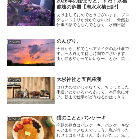
2026年の始まりと、すわ！水槽
どうぶつ
崩壊の危機【海水水槽日記】
あけましておめでとうございます。ブロ
グもいつぶりか分からない上に、全然お
仕事の話でもなんでもなく、水槽日記を
綴ろうとしている。私はどこに向かいた
いのか…。すわ！水槽崩壊？！危なかっ
た。今朝目覚めて、お客様からのご連絡
のんびり。
どうぶつ
に布団の中からお返事を書...
今日から、柏でもヘアメイクのお仕事で
す。一人終えて待ち時間でございます。
街がにぎやかっていいなー。とか、焼き
鳥屋さんいいにおいだなー。とか思いな
がら出勤しました。きのうは、祖母の様
子をみつつも、ひさしぶりにピアノ弾い
てみたり、スケボーであそ...
大杉神社と五百羅漢
どうぶつ
コロナのせいじゃなくて、ちょっとした
手違いとかいろいろあって、本日急にオ
フ。朝まで仕事がどうなるかはっきりし
なかったので、とりあえず現場に向か
う。でもこの流れだと8割がた仕事じゃな
くなるなー。そしたらどこ行こうかな
ぁ？何しようかなあ？？と、...
猫のこととパンケーキ
どうぶつ
今朝の朝食はパンケーキ。パンケーキな
んとまあマメなんでしょう。私が作った
わけではありません。ありがたし。先