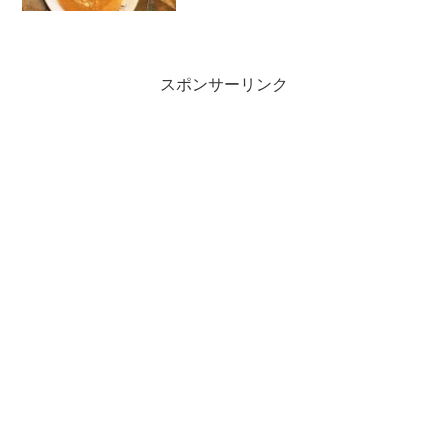
日、玄米粉のパンケーキの素を買ったら
あんまり美味しくなくて、もちもちパン
ケーキのリベンジなのかしら？粉からつ
くったんですってよ。すばら...
スポンサーリンク