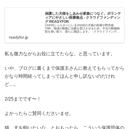
保護した犬猫をしあわせ家族につなぐ。ボランテ
ィアにやさしい医療拠点 - クラウドファンディン
グ READYFOR
CAPINシェルターにいる200頭の犬猫の医療や野良猫
TNR、地域の動物に治療を受けさせるため、中古の動物病
院を買い取り、新たに開設します。 - クラウドファンディ
ング READYFOR
readyfor.jp
私も微力ながらお役に立てたらな。と思っています。
いや、ブログに書くまで保護主さんに教えてもらってから
かなり時間経ってしまってほんと申し訳ないのだけれ
ど…。
2/25までです〜！
よかったらご賛同くださいませ。
猫、犬を飼いたいな。とおもったら、こういう保護団体の