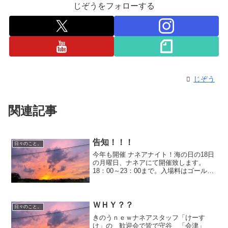
じぞうをフォローする
じぞう
関連記事
告知！！！
日々のこと。
今年も開催 ナネアナイト！海の日の18日
の月曜日、ナネアにて開催致します。
18：00～23：00まで。入場料はゴールド
会員様500ナネアカードをお持ちの方
1000一般の方1500なお、収益金はすべて
義援金とさせていただきます。今年も
20：0...
ＷＨＹ？？
日々のこと。
きのうｎｅｗナネアスタッフ「けーす
け」の 歓迎会で皆で守谷 「会津」