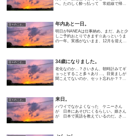
へ。たのしく酔っ払って 常総線で帰
宅。さてブログアップしなきゃな。とパ
ソコンを立ち上げ、メールをチェック
し、インターネットひらいた。はずなの
ですが．．．．何でわたしは 床で...
年内あと一日。
日々のこと。
明日がNANEAは仕事納め。まだ、あと少
しご予約おとりできます☆あっというま
の一年。実感がないまま、12月を迎え、
もう終わりそう…。明日の忘年会をたの
しみにがんばろー。
34歳になりました。
日々のこと。
老化なのか…？さいきん、朝時計みてギ
ョっとすること多々あり…。目覚ましが
聞こえてないのか、セット忘れか？？お
誕生日の朝も、ねぼうで大慌て！もっ
と、シャキッと、爽やかな34の朝を迎え
るはずだったのになあ～。昼間のマッサ
ージ屋さんのスタッフに、...
来日。
日々のこと。
ハワイでなかよくなった ケニーさん
が 日本にあそびにくるらしい。娘さん
が 日本で英語を教えているのだ。さい
きんあまり手紙のやり取りはしてなかっ
たけど８月に来るといってたなあ～ と
思いどきどきしながら 娘さんにでんわ
してみた。おたがい 英語...