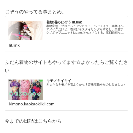
じぞうのやってる事まとめ。
着物沼のじぞう lit.link
着物変態、プロごっこアソビスト、ヘアメイク、本業はヘ
アメイクだけど、着付けもスタイリングもするし、架空テ
クノポップユニットjizoamiだったりもする。変幻自在なた
だの着物好き。性神信仰研究家。、SNS、画像、音楽、動
画、個性とスタイルを１…
lit.link
ふだん着物のサイトもやってます☆よかったらご覧くださ
い
キモノキイキイ
きょうもキモノを着ようかな？普段着物をたのしみましょ♪
kimono.kaokaokiikii.com
今までの日記はこちらから