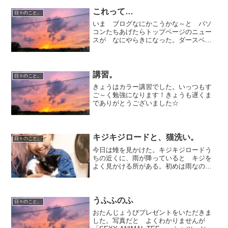
で、ポルトガル語が飛び交う中、みなさ
んと仲良く過ごせました♪♪...
これって…
日々のこと。
いま ブログなにかこうかな～と パソ
コンたちあげたらトップページのニュー
スが なにやらきになった。ダースベイ
ダー鎧飾り 発売！今年３１周年(半端
～！)を迎える スターウォーズと 創業
３００年の 吉徳とのコラボレーショ
ン！！！って。ちょっとう...
講習。
日々のこと。
きょうはカラー講習でした。いっつもす
ご～く勉強になります！きょうも遅くま
でありがとうございました☆
キジキジロードと、猫洗い。
日々のこと。
今日は雉を見かけた。キジキジロードう
ちの近くに、雨が降っていると キジを
よく見かける所がある。初めは雨なのに
なんでキジは外出してるんだろう？と思
ったが、どうやらそういう生態らしい。
キジ撃ちに行く人とかは、雨の日にわざ
と行くらしい。なので、つ...
うふふのふ
日々のこと。
おたんじょうびプレゼントをいただきま
した。写真だと よくわかりませんが