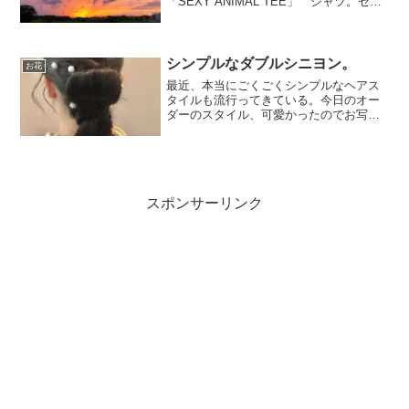
「SEXY ANIMAL TEE」 シャツ。セク
シーボディーに インコのあたまがつい
てます。かなり アホな Tシャツです！
あとゆうさんからフェルトでできた メ
キシコ的な ...
シンプルなダブルシニヨン。
お花
最近、本当にごくごくシンプルなヘアス
タイルも流行ってきている。今日のオー
ダーのスタイル、可愛かったのでお写真
撮らせてもらった。シンプルなダブルシ
ニヨン。シニヨンですかね？シニョンで
すかね。はなしことばだとシニョンって
発音してる気もするけど…...
スポンサーリンク