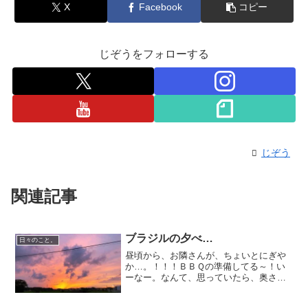
X
Facebook
コピー
じぞうをフォローする
じぞう
関連記事
ブラジルの夕べ…
日々のこと。
昼頃から、お隣さんが、ちょいとにぎや
か…。！！！ＢＢＱの準備してる～！い
ーなー。なんて、思っていたら、奥さん
が誘ってくださいました☆わーい！わー
い！！！旦那さんがブラジルの方なの