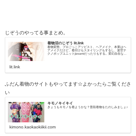
じぞうのやってる事まとめ。
着物沼のじぞう lit.link
着物変態、プロごっこアソビスト、ヘアメイク、本業はヘ
アメイクだけど、着付けもスタイリングもするし、架空テ
クノポップユニットjizoamiだったりもする。変幻自在なた
だの着物好き。性神信仰研究家。、SNS、画像、音楽、動
画、個性とスタイルを１…
lit.link
ふだん着物のサイトもやってます☆よかったらご覧くださ
い
キモノキイキイ
きょうもキモノを着ようかな？普段着物をたのしみましょ♪
kimono.kaokaokiikii.com