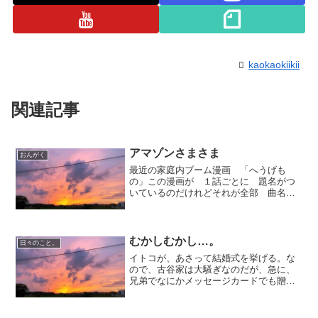
kaokaokiikii
関連記事
アマゾンさまさま
おんがく
最近の家庭内ブーム漫画 「へうげも
の」この漫画が １話ごとに 題名がつ
いているのだけれどそれが全部 曲名を
もじってつけられている。たとえば茶室
のファンタジー → ｢宇宙のファンタ
ジー」 アース・ウインド＆ファイアー
椀・LOVE ...
むかしむかし…。
日々のこと。
イトコが、あさって結婚式を挙げる。な
ので、古谷家は大騒ぎなのだが、急に、
兄弟でなにかメッセージカードでも贈ろ
うということになり…だったら、紙も、
うちにある古い写真でイトコが写ってる
ものをスキャンして、それに寄せ書きで