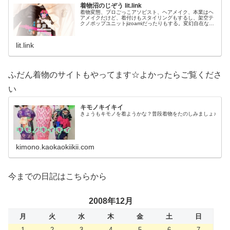
着物沼のじぞう lit.link
着物変態、プロごっこアソビスト、ヘアメイク、本業はヘ
アメイクだけど、着付けもスタイリングもするし、架空テ
クノポップユニットjizoamiだったりもする。変幻自在なた
だの着物好き。性神信仰研究家。、SNS、画像、音楽、動
画、個性とスタイルを１…
lit.link
ふだん着物のサイトもやってます☆よかったらご覧くださ
い
キモノキイキイ
きょうもキモノを着ようかな？普段着物をたのしみましょ♪
kimono.kaokaokiikii.com
今までの日記はこちらから
2008年12月
月
火
水
木
金
土
日
1
2
3
4
5
6
7