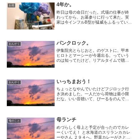
もする？（でも、あたし忙...
4年か。
お花
昨日は母の命日だった。式場の仕事が終
わってから、お墓参りに行って来た。実
家は今インフルB型が猛威をふるっている
らしい。先日の法事でみんな集まった翌
日に、神奈川から来ていた妹2が喉が痛い
と言い始めもしコロナだったらどうしよ
う。なんて古谷家一同...
パンクロック。
おんがく
伊集院光とらじおと。のゲストに、甲本
ヒロトとマーシーが今週出る。っていう
のは知ってたけど、リアルタイムで聴け
なくて、さっき改めて聴いた。やっぱり
格好よいなあー。過大評価、だと本人た
ちはいうけれども、やっぱり格好よいの
だ。2人ともが、年齢がど...
いっちまおう！
おんがく
ちょっとなやんでいたけどフジロック行
き決めました。一人だから荷物は最小限
だな。いい音聴いて、びーるをのんで、
川で遊んで、ひるねをしよう。いろんな
ひととはなしてみよう。さて、そのぶん
しごとしなきゃ～！！！
母ランチ
母のこと
めづらしく母上と予定が合ったのでカレ
ーくいてえ！ と水海道のスリランカカレ
ーやさん ２９４へ。野菜カレーがさとい