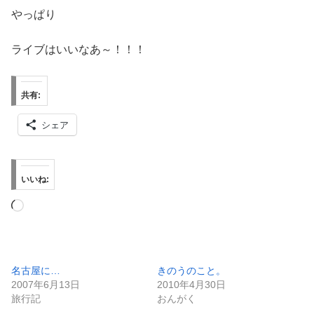
やっぱり
ライブはいいなあ～！！！
共有:
シェア
いいね:
読
み
込
み
名古屋に…
きのうのこと。
2007年6月13日
2010年4月30日
中…
旅行記
おんがく