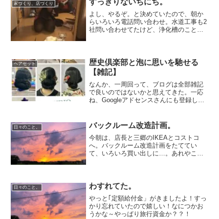
よく出来たものをアップで...
すっきりないちにち。
家づくり、店づくり
よし、やるぞ。と決めていたので、朝か
らいろいろ電話問い合わせ。水道工事も2
社問い合わせてたけど、浄化槽のことを
聞き忘れてたので、その辺確認してやっ
と決定し、災害復興融資についても、金
融機関を自分で指定された中から選んで
決めなくてはいけなくて...
歴史倶楽部と泡に思いを馳せる
ヘアセット
【雑記】
なんか、一周回って、ブログは全部雑記
で良いのではないかと思えてきた。一応
ね、Googleアドセンスさんにも登録して
るし、たまーにアフィリエイトリンク貼
ったりしてるから、もうちょっと中身の
あることを書こう！と思ったりもした。
バックルーム改造計画。
日々のこと。
でもさ、続かないの...
今朝は、店長と三郷のIKEAとコストコ
へ。バックルーム改造計画をたててい
て、いろいろ買い出しに…。あれやこれ
や 話し合いながら見ていたらあっという
間に時間がなくなる。ダッシュでコスト
コへ行ったけど、混んでてカートは押せ
ないし、迷子になったら...
わすれてた。
日々のこと。
やっと｢定額給付金」がきましたよ！すっ
かり忘れていたので嬉しい！なにつかお
うかな～やっぱり旅行資金か？？！