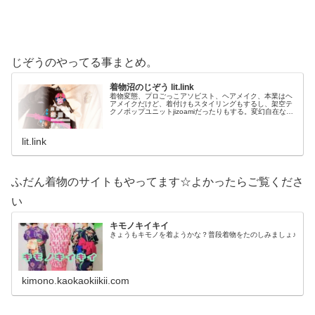
じぞうのやってる事まとめ。
着物沼のじぞう lit.link
着物変態、プロごっこアソビスト、ヘアメイク、本業はヘ
アメイクだけど、着付けもスタイリングもするし、架空テ
クノポップユニットjizoamiだったりもする。変幻自在なた
だの着物好き。性神信仰研究家。、SNS、画像、音楽、動
画、個性とスタイルを１…
lit.link
ふだん着物のサイトもやってます☆よかったらご覧くださ
い
キモノキイキイ
きょうもキモノを着ようかな？普段着物をたのしみましょ♪
kimono.kaokaokiikii.com