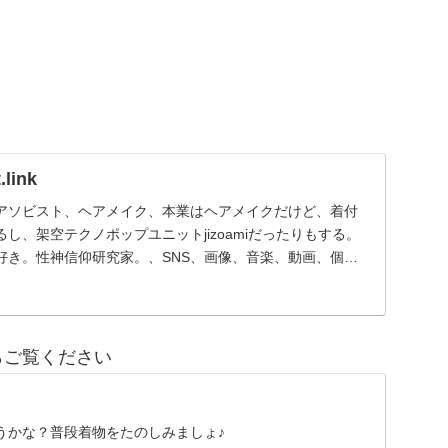
link
アソビスト、ヘアメイク、本業はヘアメイクだけど、着付
し、架空テクノポップユニットjizoamiだったりもする。
好き。性神信仰研究家。、SNS、画像、音楽、動画、個性
らご覧ください
うかな？普段着物をたのしみましょ♪