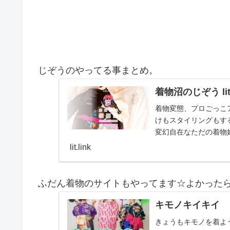
じぞうのやってる事まとめ。
着物沼のじぞう lit.
着物変態、プロごっこ
けもスタイリングもする
変幻自在なただの着物
とスタイルを１…
lit.link
ふだん着物のサイトもやってます☆よかった
キモノキイキイ
きょうもキモノを着よ