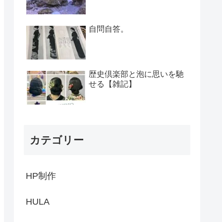
自問自答。
歴史倶楽部と泡に思いを馳
せる【雑記】
カテゴリー
HP制作
HULA