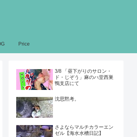
OG
Price
3/8 「昼下がりのサロン・
ド・じぞう」麻のハ堂西巣
鴨支店にて
沈思黙考。
さよならマルチカラーエン
ゼル【海水水槽日記】