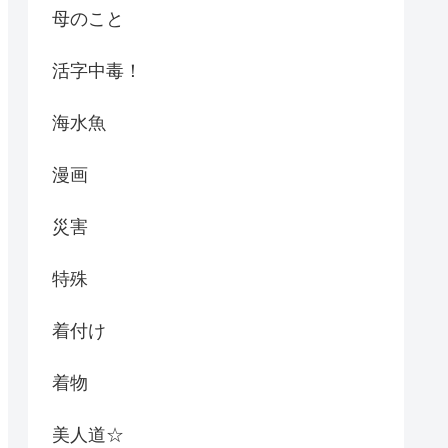
母のこと
活字中毒！
海水魚
漫画
災害
特殊
着付け
着物
美人道☆