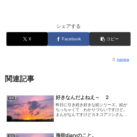
シェアする
X
Facebook
コピー
nanea
関連記事
好きなんだよねえ～ ２
漫画
昨日に引き続き好きな絵シリーズ。絵が
ちっちゃくて わかりづらいですけど。
まんがなんですけどカネコアツシさんの
絵が好きです。前のお店で一緒に働いて
た子に教えてもらって はまってしまっ
た。もともとこういう絵は好きなんです
けど。高校くらいのときは...
海街diaryのこと。
漫画