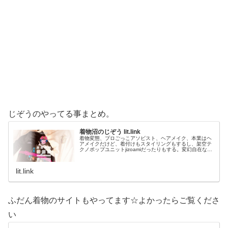
じぞうのやってる事まとめ。
着物沼のじぞう lit.link
着物変態、プロごっこアソビスト、ヘアメイク、本業はヘ
アメイクだけど、着付けもスタイリングもするし、架空テ
クノポップユニットjizoamiだったりもする。変幻自在なた
だの着物好き。性神信仰研究家。、SNS、画像、音楽、動
画、個性とスタイルを１…
lit.link
ふだん着物のサイトもやってます☆よかったらご覧くださ
い