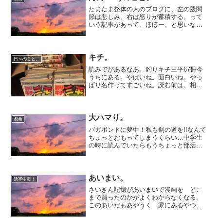
たまたま整体の人のブログに、左の股関
節は悲しみ、右は怒りが蓄積する。って
いう記事があって、ほほー。と思いなが
ら読んでいたのだけれど、感情と体のこ
わばりの関係について、海街diaryを例に
説明してて、あらすじを読んだら、どう
しても読みたくなっ...
キチ。
日々のこと。
読みでがあるなあ。釣りキチ三平67冊今
うちにある。やばいね。面白いね。やっ
ぱり名作ってすごいね。読む前は、相方
の、にわか釣り熱を、ふーん。と聞き流
せたのだが、今は私がやってみたくて仕
方ない。三平のように、釣りキチになり
たい。出てくる人たちが...
大ハマり。
漫画
バガボンドに夢中！私も剣の道を!!なんて
ちょっとおもってしまうくらい…中学生
の時に読んでいたらもうちょっと部活頑
張れたかもしれないなあ～(剣道部だった
のだ！)まあ私は 鋏の道をゆきますよ!!カ
ット練習しなきゃ!!
あいまい。
活字中毒！
さいきん記憶があいまいで漫画を どこ
まで買ったのかがよくわからなくなる。
このあいだもあやうく 家にあるやつを
買おうとして 念のため家に確認した