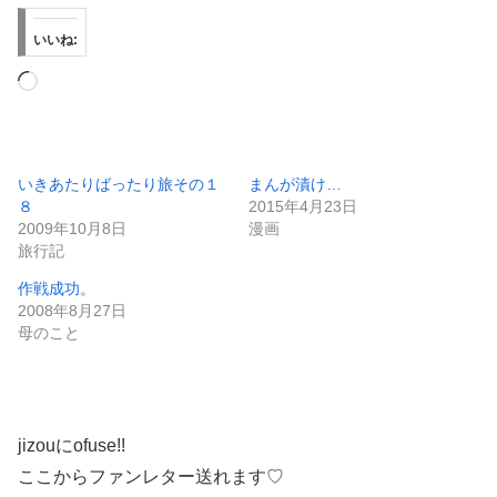
いいね:
読
み
込
み
いきあたりばったり旅その１
まんが漬け…
８
2015年4月23日
中…
2009年10月8日
漫画
旅行記
作戦成功。
2008年8月27日
母のこと
jizouにofuse!!
ここからファンレター送れます♡