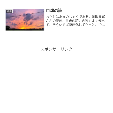
ら やっぱりもう読んだ巻だった。だか
ら今回も不安だったのだ。でも家に帰っ
てあけてみたらよかった～ま...
自虐の詩
漫画
わたしはあまのじゃくである。業田良家
さんの漫画、自虐の詩。内容もよく知ら
ず、そういえば映画化してたっけ。でも
話は知らん。くらいの感じで、相方の号
泣した。とにかくテーブルひっくり返
す。というわずかな前情報のみで読み出
した。確かに、後半、なんと...
スポンサーリンク