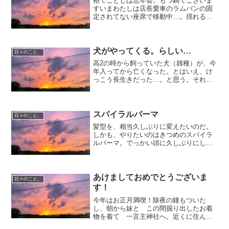
柏でことしは忘年会。もつ鍋でございま
すいまわたしは店長愛車のラムバンの固
定されてない座席で移動中…。揺れる
～！
犬がやってくる。らしい…
日々のこと。
高2の時から飼っていた犬（雑種）が、今
年入ってから亡くなった。とはいえ、け
っこう長生きだった…。と思う。それま
でうちは、猫ばっかりで、犬を飼ったこ
とは無かったけど、その高2のとき、ちょ
うど飼ってた猫が亡くなり、その場所に
なぜか迷い犬がいたの...
スパイラルパーマ
日々のこと。
髪型を、相当久しぶりに変えたいのだ。
しかも、やりたいのはきつめのスパイラ
ルパーマ。でっかい頭に久しぶりにした
いのだ。ことしはフラの発表会もないし
さ。やりたいけどなー。どうしようかな
あー。
あけましておめでとうございま
日々のこと。
す！
今年はお正月満喫！除夜の鐘もついた
し、朝から妹と この間掘り出したお着
物を着て 一言主神社へ。近くに住んで
いながら今まで一度も行った事がなかっ