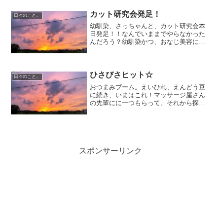
たので。ちゃんとおまいりして屋台もの
ぞいておうちで おせちとお雑煮。食べ
カット研究会発足！
日々のこと。
た後にすぐお着物はぬいじゃ...
幼馴染、さっちゃんと、カット研究会本
日発足！！なんでいままでやらなかった
んだろう？幼馴染かつ、おなじ美容に携
わっていたのに。話してて思ったのだけ
ど、美容室って、やっぱり お店の縛りと
いうか、その美容室の教えにこだわり過
ぎていたと思う。そうじ...
ひさびさヒット☆
日々のこと。
おつまみブーム。えいひれ、えんどう豆
に続き、いまはこれ！マッサージ屋さん
の先輩にに一つもらって、それから探し
続けてきのう西友で発見☆やったあー！
うまい～。しかも味が濃いからすこしで
満足…。お酒がすすむでござる。
スポンサーリンク