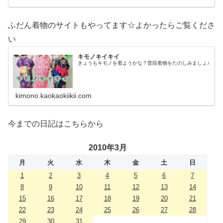
ふだん着物のサイトもやってます☆よかったらご覧くださ
い
キモノキイキイ
きょうもキモノを着ようかな？普段着物をたのしみましょ♪
kimono.kaokaokiikii.com
今までの日記はこちらから
2010年3月
月
火
水
木
金
土
日
1
2
3
4
5
6
7
8
9
10
11
12
13
14
15
16
17
18
19
20
21
22
23
24
25
26
27
28
29
30
31