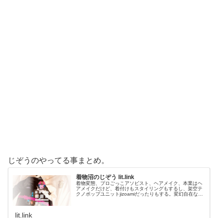
じぞうのやってる事まとめ。
着物沼のじぞう lit.link
着物変態、プロごっこアソビスト、ヘアメイク、本業はヘ
アメイクだけど、着付けもスタイリングもするし、架空テ
クノポップユニットjizoamiだったりもする。変幻自在なた
だの着物好き。性神信仰研究家。、SNS、画像、音楽、動
画、個性とスタイルを１…
lit.link