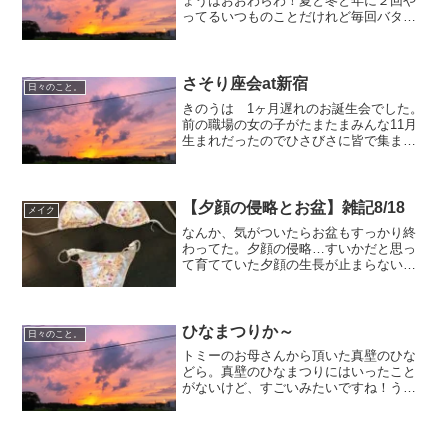
ょうはおおわらわ！夏と冬と年に２回や
ってるいつものことだけれど毎回バタバ
タ...でも無事におわりました！みんなで
内職のようにがんばりました。クリスマ
スカードって送る習慣ってあんまりない
けど（そして年賀状も...
さそり座会at新宿
日々のこと。
きのうは 1ヶ月遅れのお誕生会でした。
前の職場の女の子がたまたまみんな11月
生まれだったのでひさびさに皆で集まり
ました。5人みんな蠍座ってなかなかない
ですよ！よくよく考えたら 辞めてから
全員であったのってはじめてかも。同じ
星座のせいか 妙に...
【夕顔の侵略とお盆】雑記8/18
メイク
なんか、気がついたらお盆もすっかり終
わってた。夕顔の侵略…すいかだと思っ
て育てていた夕顔の生長が止まらない。
育ててみて、改めて 植物ってすごく動
くし、暴力的ではないかとすら思う。上
の写真も、雑草も生えてるから分かりに
くいけど、レンガの敷いて...
ひなまつりか～
日々のこと。
トミーのお母さんから頂いた真壁のひな
どら。真壁のひなまつりにはいったこと
がないけど、すごいみたいですね！うち
は四姉妹なのに、雛人形しまいっぱな
し…大丈夫かしら…