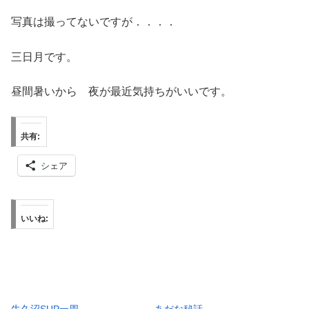
写真は撮ってないですが．．．．
三日月です。
昼間暑いから 夜が最近気持ちがいいです。
共有:
シェア
いいね:
牛久沼SUP一周…。
あだな秘話。