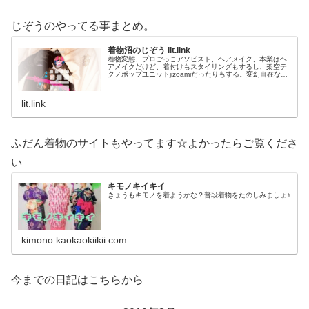
じぞうのやってる事まとめ。
着物沼のじぞう lit.link
着物変態、プロごっこアソビスト、ヘアメイク、本業はヘ
アメイクだけど、着付けもスタイリングもするし、架空テ
クノポップユニットjizoamiだったりもする。変幻自在なた
だの着物好き。性神信仰研究家。、SNS、画像、音楽、動
画、個性とスタイルを１…
lit.link
ふだん着物のサイトもやってます☆よかったらご覧くださ
い
キモノキイキイ
きょうもキモノを着ようかな？普段着物をたのしみましょ♪
kimono.kaokaokiikii.com
今までの日記はこちらから