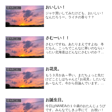
おいしい！
日々のこと。
ジャケ買いしてみたけども、おいしい！
なんだろうー。ライチの香り？？
さむーい！！
日々のこと。
さむいですね。あたりまえですよね 冬
だもん。こっちでこんなに寒いのならい
ったい北海道はどんなにさむいのか？！
完全防備で行かなくては！
お花見。
日々のこと。
もう３月かあ～早い。まだちょっと先だ
けどことしはちゃんと｢お花見」したいな
あ～なんて。今から目論んでいます。屋
形船で花見ってやっぱり高いのかし
ら．．．いちどやってみたいんだけど
な。
お誕生日。
日々のこと。
今日はNANEAの１０歳のおたんじょうび
です。みんなでしきぶ亭にて お祝い！