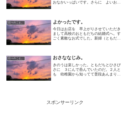
おなかいっぱいです。さらに よいお店
になるようにことしは頑張らなくては
ね！
よかったです。
日々のこと。
今日はお店を 早上がりさせていただき
まして高校のおともだちの結婚式へ。す
ごく素敵なお式でした。新婦（ともだ
ち）の ご両親が 耳が不自由で、両親
へのお手紙が 手話とともに読み上げら
れてそこで大泣き。写真を載せたいので
すがパソコンがごきげんなな...
おさななじみ。
日々のこと。
きのうは楽しかった。ともだちとひさび
さに ３にんで呑んでいたのだ。２人と
も 幼稚園から知ってて普段あんまり会
わないけどやっぱり会って話すと昔から
のともだちって楽だな～いろんな話をし
た。おとなになってるはずだけど芯のと
ころはなんにもかわらない...
スポンサーリンク