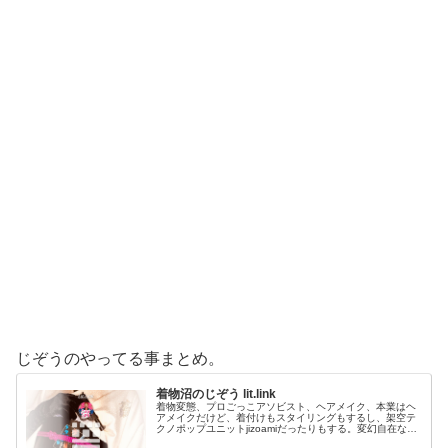
じぞうのやってる事まとめ。
着物沼のじぞう lit.link
着物変態、プロごっこアソビスト、ヘアメイク、本業はヘ
アメイクだけど、着付けもスタイリングもするし、架空テ
クノポップユニットjizoamiだったりもする。変幻自在なた
だの着物好き。性神信仰研究家。、SNS、画像、音楽、動