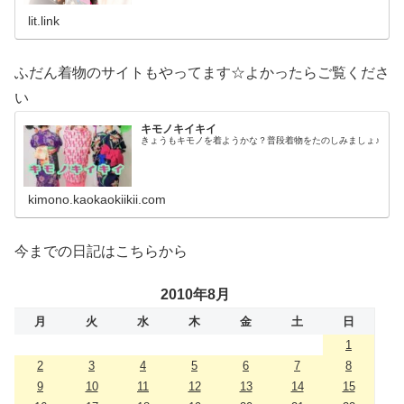
画、個性とスタイルを１…
lit.link
ふだん着物のサイトもやってます☆よかったらご覧くださ
い
キモノキイキイ
きょうもキモノを着ようかな？普段着物をたのしみましょ♪
kimono.kaokaokiikii.com
今までの日記はこちらから
2010年8月
月
火
水
木
金
土
日
1
2
3
4
5
6
7
8
9
10
11
12
13
14
15