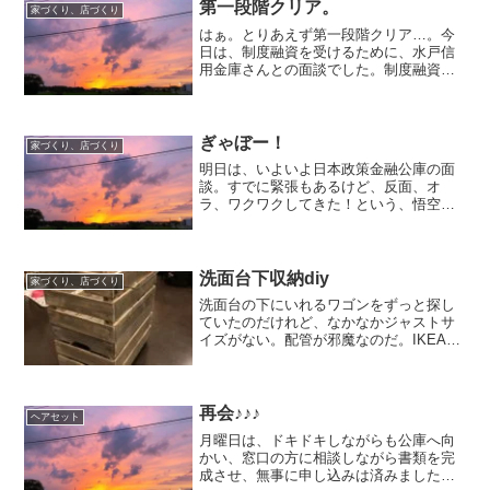
工事の進み具合が気になっ...
第一段階クリア。
家づくり、店づくり
はぁ。とりあえず第一段階クリア…。今
日は、制度融資を受けるために、水戸信
用金庫さんとの面談でした。制度融資の
場合、銀行面談→保証協会の面談・審査
→保証協会のOKが出れば、銀行での審査
を経て融資実行となる。（多分…。私の
理解だと多分そう。）つ...
ぎゃぼー！
家づくり、店づくり
明日は、いよいよ日本政策金融公庫の面
談。すでに緊張もあるけど、反面、オ
ラ、ワクワクしてきた！という、悟空の
ようなきもちもある。まー、実力以上の
ものは出てこないから、最善を尽くすの
み。ってことなのね。きっと。もう、持
ち物は揃えてかばんに入れて...
洗面台下収納diy
家づくり、店づくり
洗面台の下にいれるワゴンをずっと探し
ていたのだけれど、なかなかジャストサ
イズがない。配管が邪魔なのだ。IKEAを
こないだぶらぶらしてて、ちょうどいい
ワゴンないかなあ？と思ったけど見つか
らず、目当てのスマート電球だけ買って
帰るかね。と思ったら...
再会♪♪♪
ヘアセット
月曜日は、ドキドキしながらも公庫へ向
かい、窓口の方に相談しながら書類を完
成させ、無事に申し込みは済みました