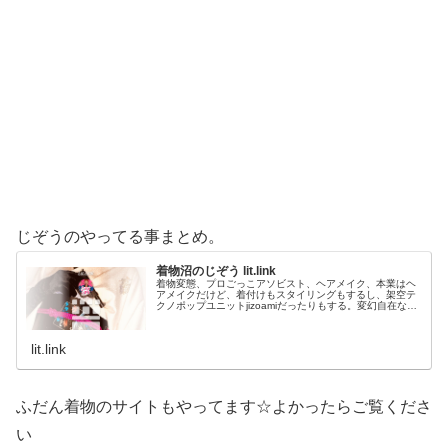
じぞうのやってる事まとめ。
着物沼のじぞう lit.link
着物変態、プロごっこアソビスト、ヘアメイク、本業はヘ
アメイクだけど、着付けもスタイリングもするし、架空テ
クノポップユニットjizoamiだったりもする。変幻自在なた
だの着物好き。性神信仰研究家。、SNS、画像、音楽、動
画、個性とスタイルを１…
lit.link
ふだん着物のサイトもやってます☆よかったらご覧くださ
い