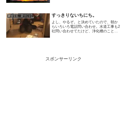
ー！！！やったー。とりあえず第一ミッ
ション終了♪ホッと一息ついた昨日、担当
者が決定したので面談の日にちを…。と
お電話いただきました。早...
すっきりないちにち。
家づくり、店づくり
よし、やるぞ。と決めていたので、朝か
らいろいろ電話問い合わせ。水道工事も2
社問い合わせてたけど、浄化槽のことを
聞き忘れてたので、その辺確認してやっ
と決定し、災害復興融資についても、金
融機関を自分で指定された中から選んで
決めなくてはいけなくて...
スポンサーリンク