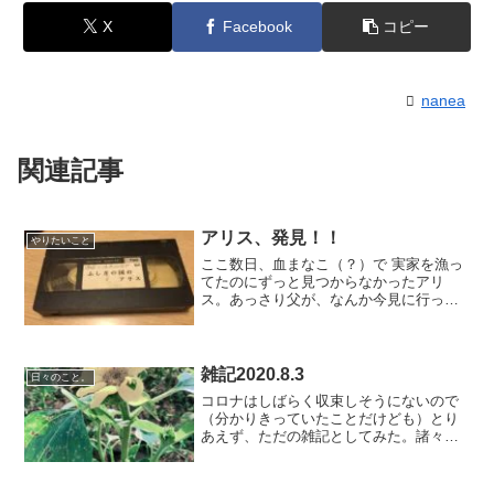
X
Facebook
コピー
nanea
関連記事
アリス、発見！！
やりたいこと
ここ数日、血まなこ（？）で 実家を漁っ
てたのにずっと見つからなかったアリ
ス。あっさり父が、なんか今見に行った
らあったよ！え〜！！！さっきまで一緒
に探してたじゃん！！WHY〜？？？と言
うわけで無事見つかった。バンダイ・ポ
ニー版と言われる、DV...
雑記2020.8.3
日々のこと。
コロナはしばらく収束しそうにないので
（分かりきっていたことだけども）とり
あえず、ただの雑記としてみた。諸々更
新。更新ではないけれど、追記。ほん
と、サボり癖は良くない。読むのは一瞬
なのだけど、つくばみらいツアーの記事