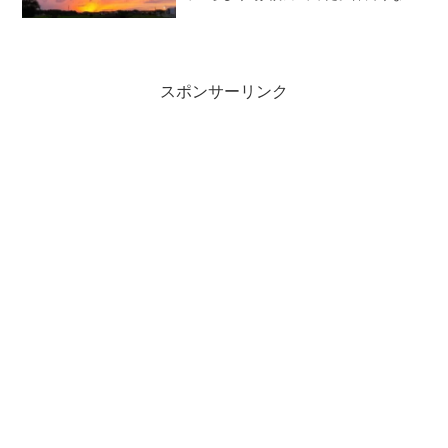
たのが小３くらいからだからもうかれこ
れ２０年近くともだちなんて！幼稚園も
一緒だもんねえ～またのもーねああ。写
真がなぜかのせられな...
スポンサーリンク