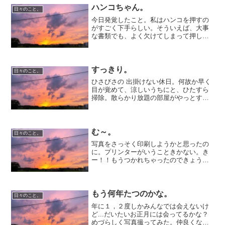
とか 意外と時間かかってて...
ハンコちゃん。
日々のこと。
今日発覚したこと。私はハンコを押すの
がすごく下手らしい。そういえば、大事
な書類でも、よく欠けてしまって押し直
さなきゃいけない場面が今まであっ
た…。なにかと、ハンコを押す機会が今
は多いのだ。領収書に逆さまに自分のハ
ンコを押し…配送伝票の引合ハ...
すっきり。
日々のこと。
ひさびさの 出掛けない休日。何故か早く
目が覚めて、涼しいうちにと、ひたすら
掃除。散らかり放題の部屋がやっとすっ
きり。伸び放題の巨大化ポトスが蔓をの
ばして、あやうく山積みの漫画に張り付
くとこだった…。植物の生命力はおそろ
しい。もりもり伸びる。...
む～。
日々のこと。
写真をさっそく印刷しようかと思ったの
に。プリンターがいうこときかない。き
ー！！もうつかれちゃったのできょうは
あきらめた。またあとで～
もう何年たつのかな。
日々のこと。
年に１，２度しかみんなでは会えないけ
ど...だいたいお正月には会ってるかな？
めづらしく写真撮ってみた。仲良くなっ