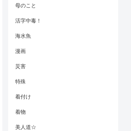
母のこと
活字中毒！
海水魚
漫画
災害
特殊
着付け
着物
美人道☆