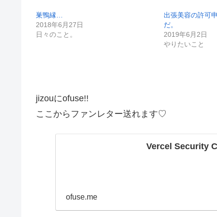
巣鴨縁…
出張美容の許可
2018年6月27日
だ。
日々のこと。
2019年6月2日
やりたいこと
jizouにofuse!!
ここからファンレター送れます♡
Vercel Security 
ofuse.me