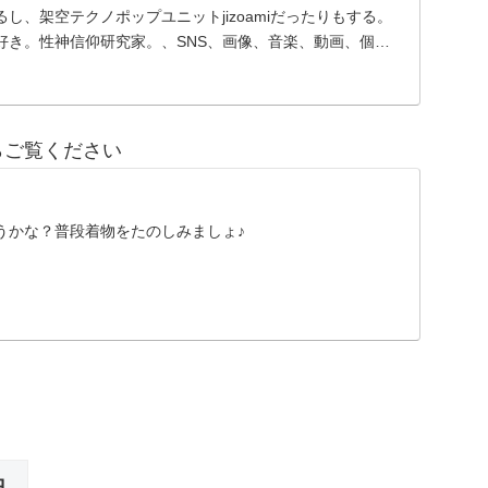
し、架空テクノポップユニットjizoamiだったりもする。
好き。性神信仰研究家。、SNS、画像、音楽、動画、個性
らご覧ください
うかな？普段着物をたのしみましょ♪
日