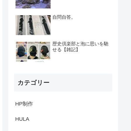
自問自答。
歴史倶楽部と泡に思いを馳
せる【雑記】
カテゴリー
HP制作
HULA