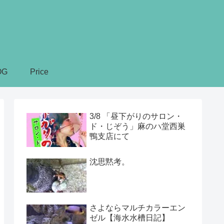
OG
Price
3/8 「昼下がりのサロン・
ド・じぞう」麻のハ堂西巣
鴨支店にて
沈思黙考。
さよならマルチカラーエン
ゼル【海水水槽日記】