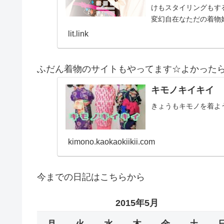
けもスタイリングもする
変幻自在なただの着物
とスタイルを１…
lit.link
ふだん着物のサイトもやってます☆よかった
キモノキイキイ
きょうもキモノを着よ
kimono.kaokaokiikii.com
今までの日記はこちらから
2015年5月
月
火
水
木
金
土