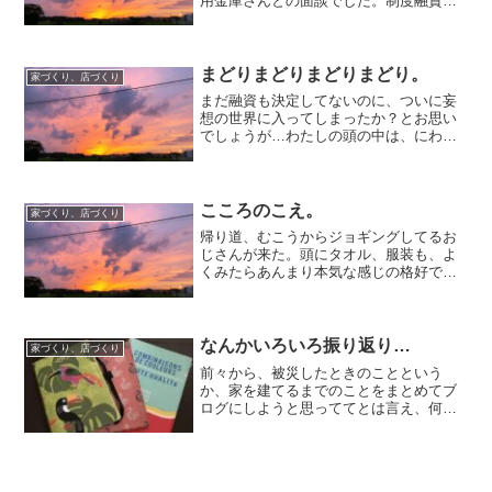
用金庫さんとの面談でした。制度融資の
場合、銀行面談→保証協会の面談・審査
→保証協会のOKが出れば、銀行での審査
を経て融資実行となる。（多分…。私の
理解だと多分そう。）つ...
まどりまどりまどりまどり。
家づくり、店づくり
まだ融資も決定してないのに、ついに妄
想の世界に入ってしまったか？とお思い
でしょうが…わたしの頭の中は、にわか
に間取りでいっぱい。まだ、融資こそ決
定してませんが、今回はトレーラーハウ
スの見積もりをなるべく正確に出してか
ら臨みたいので、そのため...
こころのこえ。
家づくり、店づくり
帰り道、むこうからジョギングしてるお
じさんが来た。頭にタオル、服装も、よ
くみたらあんまり本気な感じの格好では
なかったんだけど、すれ違いざまにふは
ぁ〜、しんどい…。きっと、私に言った
わけではなく、勝手にこころのこえが漏
れていたんだろう。ちょっ...
なんかいろいろ振り返り…
家づくり、店づくり
前々から、被災したときのことという
か、家を建てるまでのことをまとめてブ
ログにしようと思っててとは言え、何と
なく先延ばしにしてて災害が起きるたび
に、ああ、私の経験が誰かの役に立つか
もしれないのになあ。とおもいつつも全
然進めてなかった。でも、や...