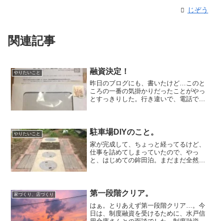
じぞう
関連記事
融資決定！
やりたいこと
昨日のブログにも、書いたけど…このと
ころの一番の気掛かりだったことがやっ
とすっきりした。行き違いで、電話で先
に結果を知ることとなったのだが、正式
な書面がやっと届いた。災害復興住宅融
資の審査、無事通過！！よかった。2ヶ月
後には今の家（みなし仮...
駐車場DIYのこと。
やりたいこと
家が完成して、ちょっと経ってるけど、
仕事を詰めてしまっていたので、やっ
と、はじめての鉾田泊。まだまだ全然片
付いてないけど…。さて、先日の駐車場
DIY、こんな感じに仕上がりました。車の
出入りがあると、やっぱり多少沈んでボ
コボコになる。へこんだ...
第一段階クリア。
家づくり、店づくり
はぁ。とりあえず第一段階クリア…。今
日は、制度融資を受けるために、水戸信