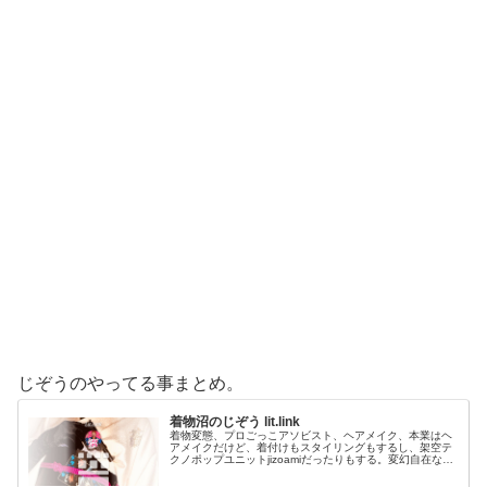
じぞうのやってる事まとめ。
着物沼のじぞう lit.link
着物変態、プロごっこアソビスト、ヘアメイク、本業はヘ
アメイクだけど、着付けもスタイリングもするし、架空テ
クノポップユニットjizoamiだったりもする。変幻自在なた
だの着物好き。性神信仰研究家。、SNS、画像、音楽、動
画、個性とスタイルを１…