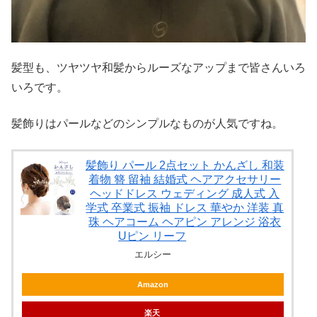
髪型も、ツヤツヤ和髪からルーズなアップまで皆さんいろ
いろです。
髪飾りはパールなどのシンプルなものが人気ですね。
髪飾り パール 2点セット かんざし 和装
着物 簪 留袖 結婚式 ヘアアクセサリー
ヘッドドレス ウェディング 成人式 入
学式 卒業式 振袖 ドレス 華やか 洋装 真
珠 ヘアコーム ヘアピン アレンジ 浴衣
Uピン リーフ
エルシー
Amazon
楽天