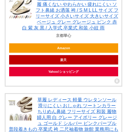
履 痛くない やわらかい 疲れにくい ソ
フト鼻緒 お洒落 袴 / S M L LL サイズ フ
リーサイズ 小さいサイズ 大きいサイズ
ベージュ グレー グレージュ ピンク 赤
白 紫 灰 黒 / 入学式 卒業式 和装 小紋 雨
京都華心
Amazon
楽天
Yahoo!ショッピング
草履 レディース 軽量 ウレタンソール
滑りにくい おしゃれ ツートンカラー
ちりめん鼻緒 フリーサイズ 和装 履物
婦人用 白 グレー アイボリー グレージ
ュ ゴールド シルバー ピンクパープル
普段着きもの 卒業式 袴 二尺袖着物 旅館 業務用にも