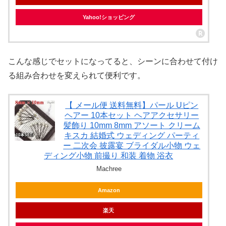
Yahoo!ショッピング
こんな感じでセットになってると、シーンに合わせて付け
る組み合わせを変えられて便利です。
【 メール便 送料無料】パール Uピン
ヘアー 10本セット ヘアアクセサリー
髪飾り 10mm 8mm アソート クリーム
キスカ 結婚式 ウェディング パーティ
ー 二次会 披露宴 ブライダル小物 ウェ
ディング小物 前撮り 和装 着物 浴衣
Machree
Amazon
楽天