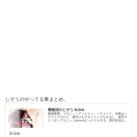
じぞうのやってる事まとめ。
着物沼のじぞう lit.link
着物変態、プロごっこアソビスト、ヘアメイク、本業はヘ
アメイクだけど、着付けもスタイリングもするし、架空テ
クノポップユニットjizoamiだったりもする。変幻自在なた
だの着物好き。性神信仰研究家。、SNS、画像、音楽、動
画、個性とスタイルを１…
lit.link