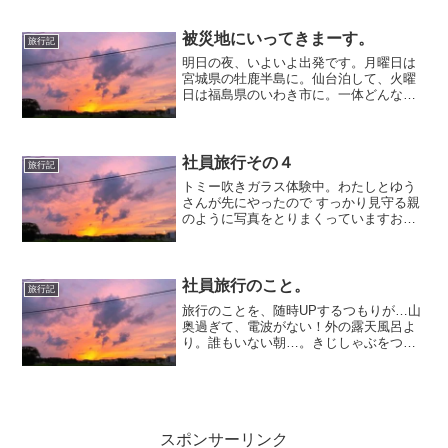
こしは進んでいるのかな。鮎川まで移動
して、やぐらづくり。さて、午後もがん
ばろー。
被災地にいってきまーす。
旅行記
明日の夜、いよいよ出発です。月曜日は
宮城県の牡鹿半島に。仙台泊して、火曜
日は福島県のいわき市に。一体どんな現
状なのかこの目で見てまいります。あ
あ、何を荷造りしたらいいんだ？行って
る間に大きな余震が来ませんよう
に！！！いままで旅行も さむいの...
社員旅行その４
旅行記
トミー吹きガラス体験中。わたしとゆう
さんが先にやったので すっかり見守る親
のように写真をとりまくっていますおも
しろかった～
社員旅行のこと。
旅行記
旅行のことを、随時UPするつもりが…山
奥過ぎて、電波がない！外の露天風呂よ
り。誰もいない朝…。きじしゃぶをつつ
くNANEAスタッフ…。ヤマメって、お刺
身で食べたのはじめて。きじ釜めし。絶
品。朝ごはん～。ツララがすごかった。
温泉なので、ダラダ...
スポンサーリンク