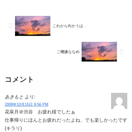
これから向かうは…
ご機嫌ななめ
コメント
あきもと
より:
2008年10月15日 9:56 PM
花皐月＠渋谷 お疲れ様でしたぁ
仕事帰りにほんとお疲れだったよね、でも楽しかったです
{キラリ}