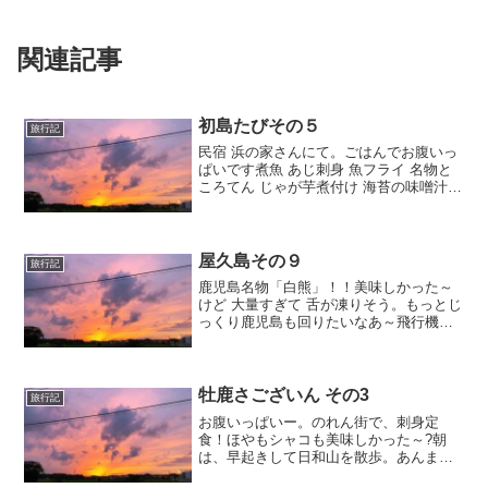
関連記事
初島たびその５
旅行記
民宿 浜の家さんにて。ごはんでお腹いっ
ぱいです煮魚 あじ刺身 魚フライ 名物と
ころてん じゃが芋煮付け 海苔の味噌汁
お漬物。くるしい～これから歩いて温泉
にむかいます
屋久島その９
旅行記
鹿児島名物「白熊」！！美味しかった～
けど 大量すぎて 舌が凍りそう。もっとじ
っくり鹿児島も回りたいなあ～飛行機が
遅れまして今だわたしはアキハバラ…
牡鹿さございん その3
旅行記
お腹いっぱいー。のれん街で、刺身定
食！ほやもシャコも美味しかった～?朝
は、早起きして日和山を散歩。あんまり
二年前とかわってない気もしたけど、す