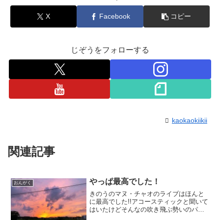
X
Facebook
コピー
じぞうをフォローする
kaokaokiikii
関連記事
やっぱ最高でした！
おんがく
きのうのマヌ・チャオのライブはほんと
に最高でした!!アコースティックと聞いて
はいたけどそんなの吹き飛ぶ勢いのパン
クなライブでした。いや～ 観てよかっ