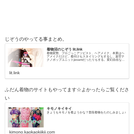
じぞうのやってる事まとめ。
着物沼のじぞう lit.link
着物変態、プロごっこアソビスト、ヘアメイク、本業はヘ
アメイクだけど、着付けもスタイリングもするし、架空テ
クノポップユニットjizoamiだったりもする。変幻自在なた
だの着物好き。性神信仰研究家。、SNS、画像、音楽、動
画、個性とスタイルを１…
lit.link
ふだん着物のサイトもやってます☆よかったらご覧くださ
い
キモノキイキイ
きょうもキモノを着ようかな？普段着物をたのしみましょ♪
kimono.kaokaokiikii.com