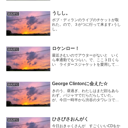
た!!
うしし。
おんがく
ボブ・ディランのライブのチケットが取
れた。ので、３がつに行って来ます♪うし
し。
ロケンロー！
おんがく
最近さむいのでアウターがないと いく
ら車通勤でもつらい。で、ここ３日くら
い ライダースジャケットを愛用してい
ます。ライダースジャケット っていっ
たらやっぱりパンクでしょ！というわけ
で今朝のBGMはラモーンズ
「RAMONES MANIA｣♪...
George Clintonに会えた☆
おんがく
きのう、昼過ぎ、わたしはまだ顔もあら
わず、パジャマでだらだらしていた。
が、今日一時半から渋谷のタワレコで、
ジョージ・クリントン握手会！という衝
撃のニュースをたまたま相方が知り脳内
でカウントダウン！えーといま何時だっ
け。間に合うか？！雨だし、...
ひさびさおんがく
おんがく
今日おきゃくさんが すごくいいCDをか