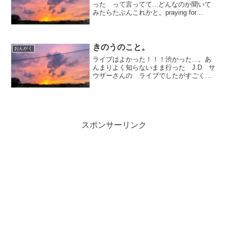
った って言ってて...どんなのか聞いて
みたらたぶんこれかと。praying for
change /V.Aわたしも たまたま友達のブ
ログで見て 格好いいなとおもってたや
つでした。いろんな国で いろんな...
きのうのこと。
おんがく
ライブはよかった！！！渋かった...。あ
んまりよく知らないまま行った J.D サ
ウザーさんの ライブでしたがすごくち
かくで観れたしステージに現れた彼は
けっこうおじいちゃんで白髪と 顔のし
わが むちゃくちゃ渋く、 格好良かっ
た。ピアノと あ...
スポンサーリンク