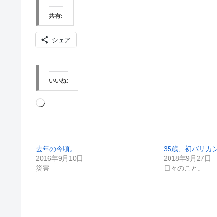
共有:
シェア
いいね:
読
み
込
去年の今頃。
35歳、初バリカ
み
2016年9月10日
2018年9月27日
中…
災害
日々のこと。