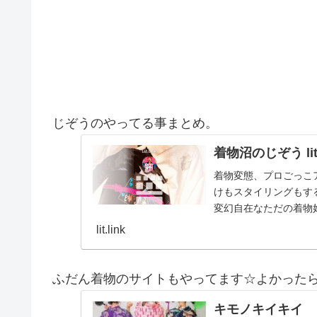
じぞうのやってる事まとめ。
着物沼のじぞう lit.
着物変態、プロごっこ
けもスタイリングもする
変幻自在なただの着物
とスタイルを１…
lit.link
ふだん着物のサイトもやってます☆よかった
キモノキイキイ