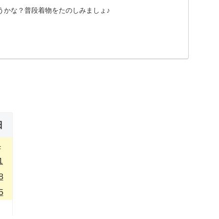
うかな？普段着物をたのしみましょ♪
日
4
1
8
5