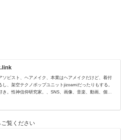
link
アソビスト、ヘアメイク、本業はヘアメイクだけど、着付
し、架空テクノポップユニットjizoamiだったりもする。
好き。性神信仰研究家。、SNS、画像、音楽、動画、個性
らご覧ください