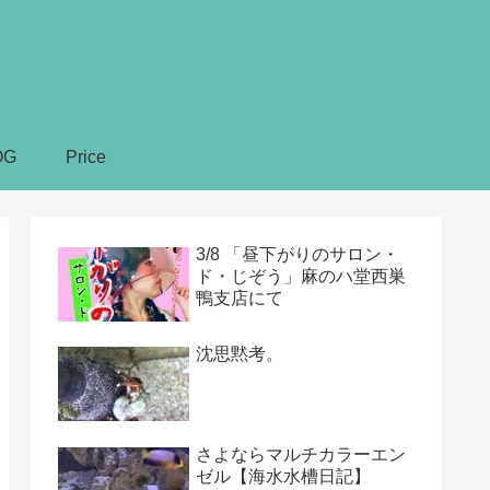
OG
Price
3/8 「昼下がりのサロン・
ド・じぞう」麻のハ堂西巣
鴨支店にて
沈思黙考。
さよならマルチカラーエン
ゼル【海水水槽日記】