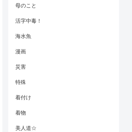
母のこと
活字中毒！
海水魚
漫画
災害
特殊
着付け
着物
美人道☆