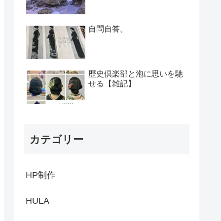
自問自答。
歴史倶楽部と泡に思いを馳
せる【雑記】
カテゴリー
HP制作
HULA