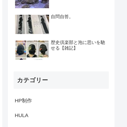
自問自答。
歴史倶楽部と泡に思いを馳
せる【雑記】
カテゴリー
HP制作
HULA