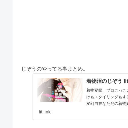
じぞうのやってる事まとめ。
着物沼のじぞう lit.
着物変態、プロごっこ
けもスタイリングもする
変幻自在なただの着物
とスタイルを１…
lit.link