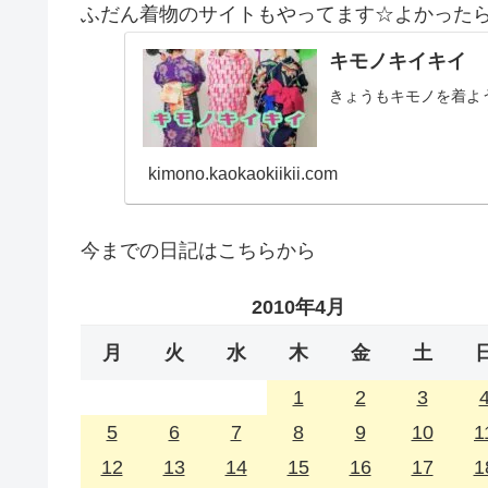
ふだん着物のサイトもやってます☆よかった
キモノキイキイ
きょうもキモノを着よ
kimono.kaokaokiikii.com
今までの日記はこちらから
2010年4月
月
火
水
木
金
土
1
2
3
5
6
7
8
9
10
1
12
13
14
15
16
17
1