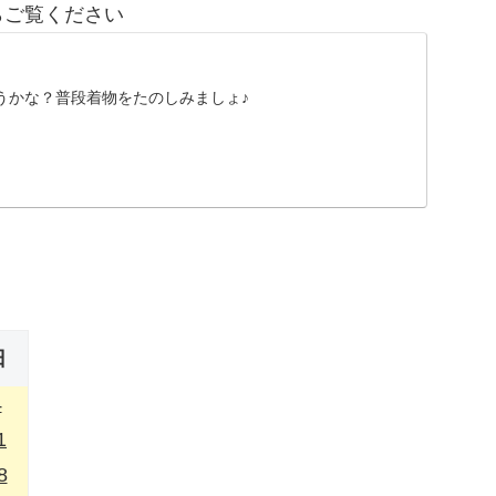
らご覧ください
うかな？普段着物をたのしみましょ♪
日
4
1
8