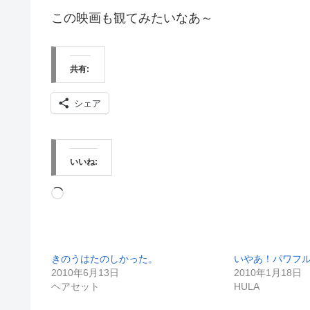
この映画も観てみたいなあ～
共有:
シェア
いいね:
読
み
込
きのうはたのしかった。
いやあ！パワフ
み
2010年6月13日
2010年1月18日
中…
ヘアセット
HULA