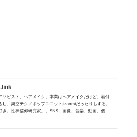
link
アソビスト、ヘアメイク、本業はヘアメイクだけど、着付
し、架空テクノポップユニットjizoamiだったりもする。
好き。性神信仰研究家。、SNS、画像、音楽、動画、個性