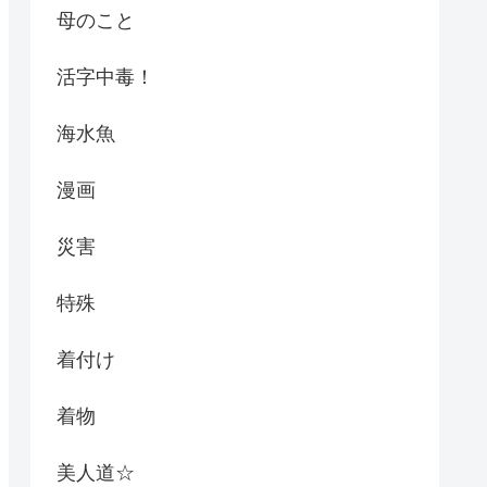
母のこと
活字中毒！
海水魚
漫画
災害
特殊
着付け
着物
美人道☆