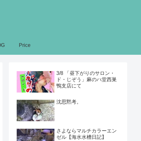
OG
Price
3/8 「昼下がりのサロン・
ド・じぞう」麻のハ堂西巣
鴨支店にて
沈思黙考。
さよならマルチカラーエン
ゼル【海水水槽日記】