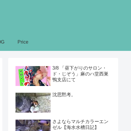
OG
Price
3/8 「昼下がりのサロン・
ド・じぞう」麻のハ堂西巣
鴨支店にて
沈思黙考。
さよならマルチカラーエン
ゼル【海水水槽日記】