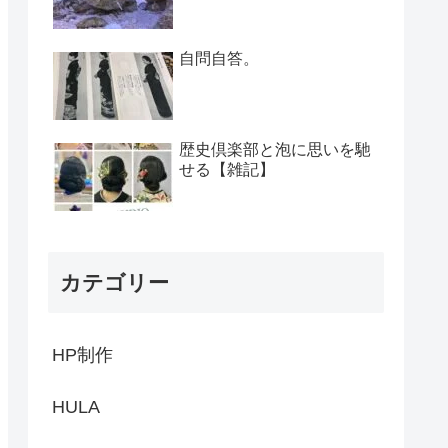
自問自答。
歴史倶楽部と泡に思いを馳
せる【雑記】
カテゴリー
HP制作
HULA