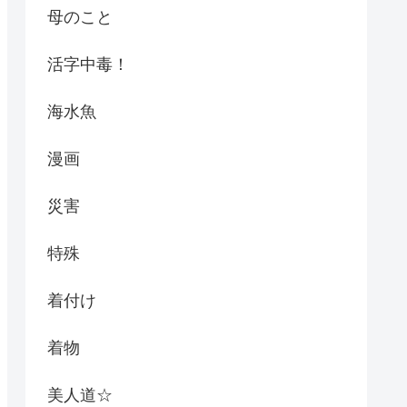
母のこと
活字中毒！
海水魚
漫画
災害
特殊
着付け
着物
美人道☆