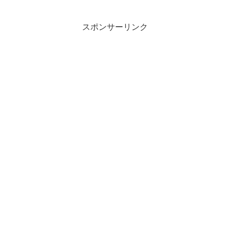
オリジナル焼酎を出すそうなので、それ
をモチーフに…。ぜ...
スポンサーリンク