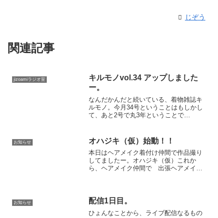
じぞう
関連記事
キルモノvol.34 アップしました
jizoamiラジオ室
ー。
なんだかんだと続いている、着物雑誌キ
ルモノ。今月34号ということはもしかし
て、あと2号で丸3年ということで
は…？？こわいー！！そんな経つ
の？？？キルモノvol.34今回は袴特集。キ
ルモノでは多分2回目の袴特集。なんで袴
オハジキ（仮）始動！！
お知らせ
特集あんまりやらないか...
本日はヘアメイク着付け仲間で作品撮り
してましたー。オハジキ（仮）これか
ら、ヘアメイク仲間で 出張ヘアメイク
とか撮影のお仕事を増やしていきたく
て、まあ今までも個人的に活動はしてた
けど みんなでやるっていうのもいいか
もなー。っていう気分なのです...
配信1日目。
お知らせ
ひょんなことから、ライブ配信なるもの