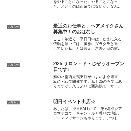
をやることになった。やることになっ
た。というのは正確ではないか。なんで
だかよく分からないが、TwitterのDMで17
ライブの公式の人から ライバーになり
ませんか？とスカウトがあったのだ。私
如きになんでお...
最近のお仕事と、ヘアメイクさん
お知らせ
募集中！のおはなし
ここ１年近く、平日日中は たまに入る
依頼を除いては、優雅にダラダラと過ご
していた私。とは言え、意外と目の前に
やる事は次々出てくるので（棚作るとか
さ・HP編集とか・その他雑用もろも
ろ…）そんなに優雅に過ごしていた覚え
2/25 サロン・ド・じぞうオープン
お知らせ
もないのだが。さて、2月か...
日です♪
麻のハ堂西巣鴨支店がいよいよ今週末
2/24・25で開催です。私も25のみではあ
りますが、久しぶりに西巣鴨で サロ
ン・ド・じぞうをオープンさせますよ。
麻のハ堂西巣鴨支店日時と場所
2024.2/24（土）14:00〜21:302/25 （日）
明日イベント出店☆
お知らせ
1...
あしたは、渋谷BALLにて、感♪燗♪勘♪ア
ロマデコで、キャンドルと香りの演出、
アロママッサージもやります。いつもの
ヘッドマッサージとハンドマッサージで
す。今回のキャンドルは、イベントで、