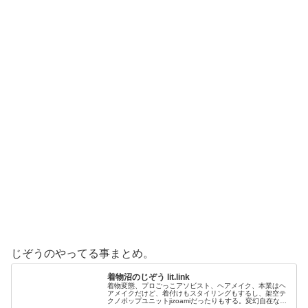
じぞうのやってる事まとめ。
着物沼のじぞう lit.link
着物変態、プロごっこアソビスト、ヘアメイク、本業はヘ
アメイクだけど、着付けもスタイリングもするし、架空テ
クノポップユニットjizoamiだったりもする。変幻自在なた