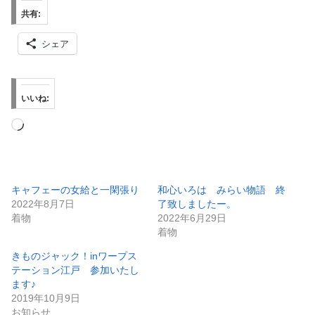
共有:
シェア
いいね:
読
み
込
み
キャフェーの女給と一閑張り
和心いろは みらい物語 終
2022年8月7日
了致しましたー。
中…
着物
2022年6月29日
着物
きものジャック！inワープス
テーション江戸 参加いたし
ます♪
2019年10月9日
お知らせ