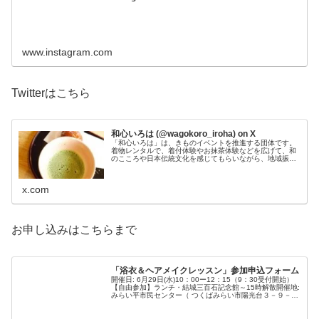
www.instagram.com
Twitterはこちら
和心いろは (@wagokoro_iroha) on X
「和心いろは」は、きものイベントを推進する団体です。
着物レンタルで、着付体験やお抹茶体験などを広げて、和
のこころや日本伝統文化を感じてもらいながら、地域振興
に取り組んでいます。着物でお出かけしたい。そんな想い
を叶えます！
x.com
お申し込みはこちらまで
「浴衣＆ヘアメイクレッスン」参加申込フォーム
開催日: 6月29日(水)10：00ー12：15（9：30受付開始）
【自由参加】ランチ・結城三百石記念館～15時解散開催地:
みらい平市民センター（ つくばみらい市陽光台３－９－
１）お問い合わせ: wagokoroiroha2018@gmai...