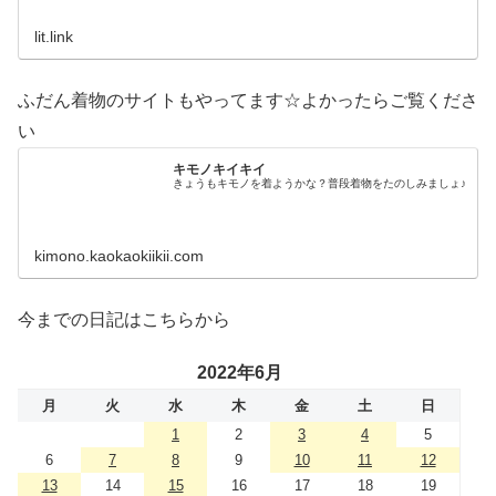
だの着物好き。性神信仰研究家。、SNS、画像、音楽、動
画、個性とスタイルを１…
lit.link
ふだん着物のサイトもやってます☆よかったらご覧くださ
い
キモノキイキイ
きょうもキモノを着ようかな？普段着物をたのしみましょ♪
kimono.kaokaokiikii.com
今までの日記はこちらから
2022年6月
月
火
水
木
金
土
日
1
2
3
4
5
6
7
8
9
10
11
12
13
14
15
16
17
18
19