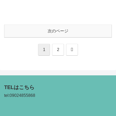
次のページ
次
1
2
へ
TELはこちら
tel:09024855868