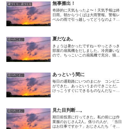
無事搬出！
家づくり、店づくり
奇跡的に天気もったよ〜！天気予報は終
日雨。朝からつくばは大雨警報。警報レ
ベルの雨で引っ越しってどうなのよ？
と、朝は暗い気持ちだったが、予定して
いた10時前にはほぼ止み、昼間には青空
まで。常総のボランティア団体、
JUNTOSさんにお手伝いをお...
夏だなあ。
日々のこと。
きょうは暑かったですね～やっとさっき
部屋の扇風機をだしました。冷房嫌いな
ので、ちっこいこの扇風機で充分。猫た
ちは、涼しいところでのびてます。昼間
は風が入ったから私の部屋にいたけれ
ど、今は無風なので下にいってしまいま
した。どこでも寝られていい...
あっという間に
日々のこと。
毎日の通勤路にいつのまにか コンビニ
ができた。あっというまのできごとだ。
けっこうすぐにできるものなんだな～感
心。今日はじめて寄ってみたけどアイス
39えん。セ－ブオン アイス安いです
よ！これはつい寄って帰ってしまうかも
しれない....
見た目判断…。
日々のこと。
期日前投票に行ってきた。私の前には作
業服のおじさん2人。係りの人が、「当日
はお仕事ですか？」おじさんたち「そう