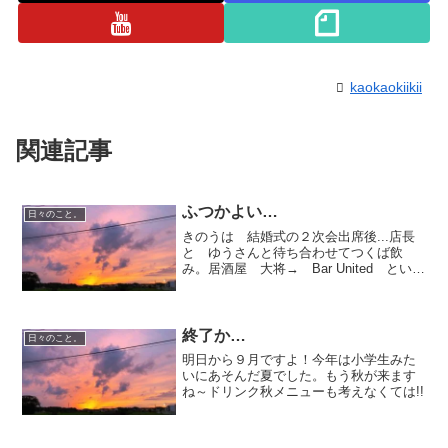
kaokaokiikii
関連記事
ふつかよい…
日々のこと。
きのうは 結婚式の２次会出席後...店長
と ゆうさんと待ち合わせてつくば飲
み。居酒屋 大将→ Bar United という
コースでした。店長 ごちそうさまでし
た～♪ごきげんで帰ったのですが今朝。き
ぼちわるい～う～どうやら飲みすぎた模
様です。...
終了か…
日々のこと。
明日から９月ですよ！今年は小学生みた
いにあそんだ夏でした。もう秋が来ます
ね～ドリンク秋メニューも考えなくては!!