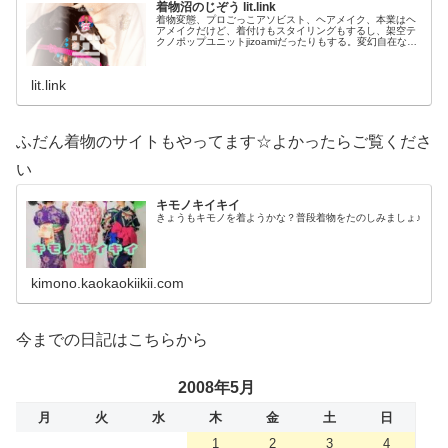
着物沼のじぞう lit.link
着物変態、プロごっこアソビスト、ヘアメイク、本業はヘ
アメイクだけど、着付けもスタイリングもするし、架空テ
クノポップユニットjizoamiだったりもする。変幻自在なた
だの着物好き。性神信仰研究家。、SNS、画像、音楽、動
画、個性とスタイルを１…
lit.link
ふだん着物のサイトもやってます☆よかったらご覧くださ
い
キモノキイキイ
きょうもキモノを着ようかな？普段着物をたのしみましょ♪
kimono.kaokaokiikii.com
今までの日記はこちらから
2008年5月
月
火
水
木
金
土
日
1
2
3
4