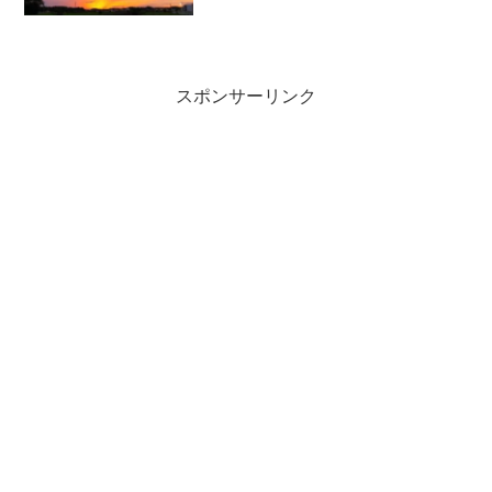
です。出張でちょっと…」私の番。「当
日はお出掛けですか？」…。「仕事で
す！」なんか、ちっちゃいことだけどさ
あ…。投票前に、ぐっとや...
スポンサーリンク