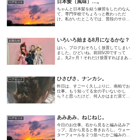
日本髪（風味）…。
ヘアセット
ちゃんと日本髪を結う練習をしたのなん
て、専門学校でちょろっと教わっただ
け。私がいたところでは、普段のサロン
ワークでもやることはなかった。が、夜
のヘアセットをやるようになって、たま
ーに、コスプレイベントなんかで、日本
髪風に仕上げることがある。...
いろいろ始まる8月になるかな？
お知らせ
はい。ブログおそろしく放置してしまい
ました。ひどいね。前回5/20ですって
よ。丸2ヶ月！それだけ放置すればまあい
ろいろな事があったわけで。よいことも
わるいことも。とはいえおおむね楽しく
私は過ごしていました。（なんの報告w）
毎日暑いね。8月だ...
ひさびさ、ナンカシ。
ヘアセット
昨日は、すごーく久しぶりに、南柏でお
仕事。もう知ってる女の子いないかし
ら？と思ったけど、何人かはまだ居てく
れてて、ひさびさの再会。ほんとに、私
にとって、ヘアメイクのお仕事は、楽し
すぎてもはや仕事という感じがしない。
しあわせなことだとおもう。...
あみあみ、ねじねじ。
ヘアセット
今日のお仕事。右から見ると編み込みア
ップ。左から見ると巻きおろし。ウォー
ターフォールを２つ並べたかご編みのよ
うなデザインです。あえて編み目は崩さ