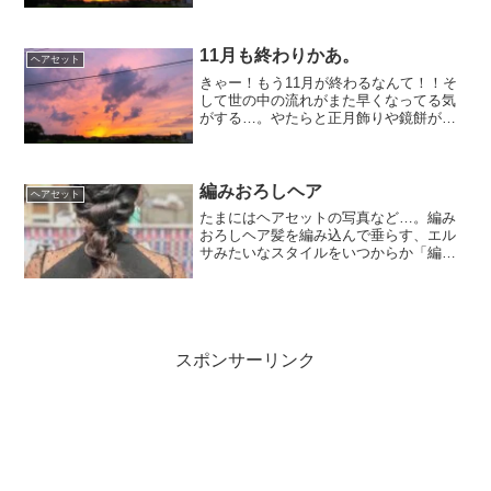
ずにしてみました。外人セレブ風？！も
うひとつは、最近人気のくるりんぱとね
じりのハーフアップ。トッ...
11月も終わりかあ。
ヘアセット
きゃー！もう11月が終わるなんて！！そ
して世の中の流れがまた早くなってる気
がする…。やたらと正月飾りや鏡餅が売
られてて、こんなに早かったっけ？クリ
スマスまだ終わってないよ！ついてけな
いわ〜。とりあえず、日々、淡々とヘア
セットをつくりつづけて...
編みおろしヘア
ヘアセット
たまにはヘアセットの写真など…。編み
おろしヘア髪を編み込んで垂らす、エル
サみたいなスタイルをいつからか「編み
下ろし」と呼ぶようになりましたねー。
ちなみに巻き髪は、「巻き下ろし」。髪
の毛どうします？あ、巻き下ろしでー。
って言ったら、キャバかじ...
スポンサーリンク