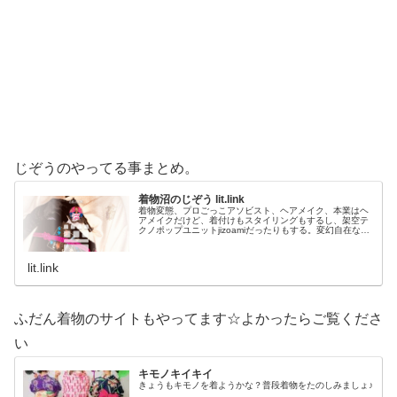
じぞうのやってる事まとめ。
着物沼のじぞう lit.link
着物変態、プロごっこアソビスト、ヘアメイク、本業はヘ
アメイクだけど、着付けもスタイリングもするし、架空テ
クノポップユニットjizoamiだったりもする。変幻自在なた
だの着物好き。性神信仰研究家。、SNS、画像、音楽、動
画、個性とスタイルを１…
lit.link
ふだん着物のサイトもやってます☆よかったらご覧くださ
い
キモノキイキイ
きょうもキモノを着ようかな？普段着物をたのしみましょ♪