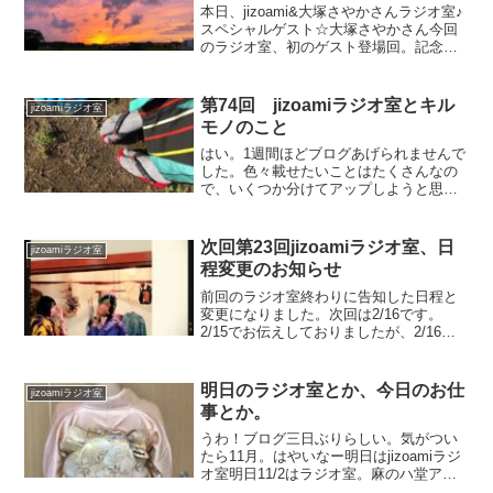
本日、jizoami&大塚さやかさんラジオ室♪
スペシャルゲスト☆大塚さやかさん今回
のラジオ室、初のゲスト登場回。記念す
べき初ゲストは、デザイナー＆イラスト
レーターの大塚さやかさん。さやかさん
は、あみこさんの高校の同級生であり、
第74回 jizoamiラジオ室とキル
jizoamiラジオ室
大の仲良しさん...
モノのこと
はい。1週間ほどブログあげられませんで
した。色々載せたいことはたくさんなの
で、いくつか分けてアップしようと思い
ます。さて、今回は諸々更新情報など。
第74回jizoamiラジオ室今回もスタエフ配
信しております。スタエフ版は、最後ち
次回第23回jizoamiラジオ室、日
jizoamiラジオ室
ょっとだけイ...
程変更のお知らせ
前回のラジオ室終わりに告知した日程と
変更になりました。次回は2/16です。
2/15でお伝えしておりましたが、2/16正
午よりに変更になりました。ちなみに、
この2人が一体何をしているのか？クイズ
です。笑何をしてる2人でしょう？？？
明日のラジオ室とか、今日のお仕
jizoamiラジオ室
（ヒント:2...
事とか。
うわ！ブログ三日ぶりらしい。気がつい
たら11月。はやいなー明日はjizoamiラジ
オ室明日11/2はラジオ室。麻のハ堂アト
リエより生放送。どうぞお楽しみにー！