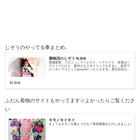
じぞうのやってる事まとめ。
着物沼のじぞう lit.link
着物変態、プロごっこアソビスト、ヘアメイク、本業はヘ
アメイクだけど、着付けもスタイリングもするし、架空テ
クノポップユニットjizoamiだったりもする。変幻自在なた
だの着物好き。性神信仰研究家。、SNS、画像、音楽、動
画、個性とスタイルを１…
lit.link
ふだん着物のサイトもやってます☆よかったらご覧くださ
い
キモノキイキイ
きょうもキモノを着ようかな？普段着物をたのしみましょ♪