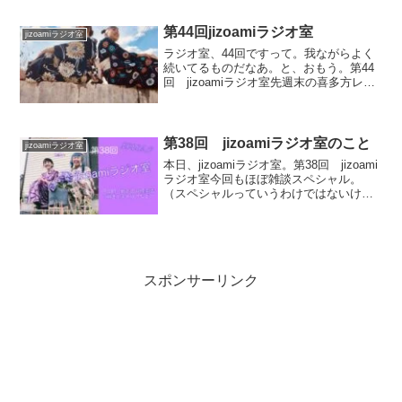
本日のお仕事今日、日が良かったみたい
ですね。なんだかんだ、大安とか日がい
第44回jizoamiラジオ室
jizoamiラジオ室
い時が忙し...
ラジオ室、44回ですって。我ながらよく
続いてるものだなあ。と、おもう。第44
回 jizoamiラジオ室先週末の喜多方レト
ロ横丁のお話や、あみこさんが山形に行
ってきた話、私の方は先日のインスタラ
イブの補足というか、ラッキー振袖の話
と髪型の歴史...
第38回 jizoamiラジオ室のこと
jizoamiラジオ室
本日、jizoamiラジオ室。第38回 jizoami
ラジオ室今回もほぼ雑談スペシャル。
（スペシャルっていうわけではないけ
ど…）話が飛びすぎて、毎回何話したの
か忘れます。今回も、YouTubeにアップ
した後にそういえば、お菓子の話で一番
盛り...
スポンサーリンク