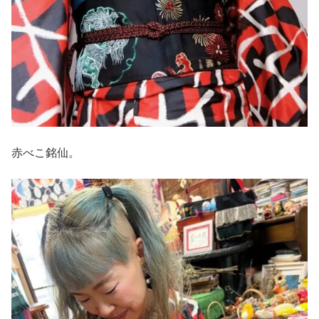
赤べこ銘仙。